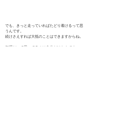
でも、きっと走っていればたどり着けるって思
うんです。
続けさえすれば大抵のことはできますからね。
無理だって思ってるのは自分だけなんです。
ミラクルって唐突に起きる。
大学を卒業してそのまんま専業主婦になっちゃ
うくらい
たいした取り柄もない普通すぎる（もしくはそ
れ以下）の私でも
諦めなかったから自分でオフィスを借りること
ができたし
ホームページも持てたし
これから描いているビジネスを実現していけ
る。