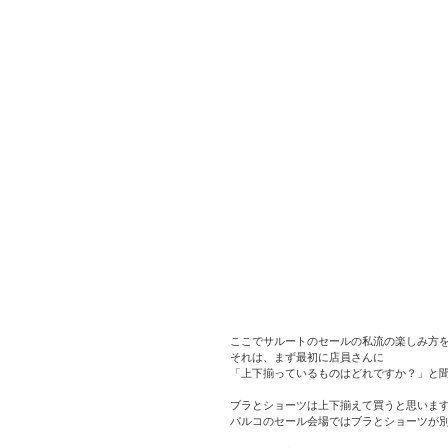
ここでサルートのセールの私流の楽しみ方
それは、まず最初に店員さんに
「上下揃っているものはどれですか？」と
ブラとショーツは上下揃えて買うと思いま
パルコのセール会場ではブラとショーツが