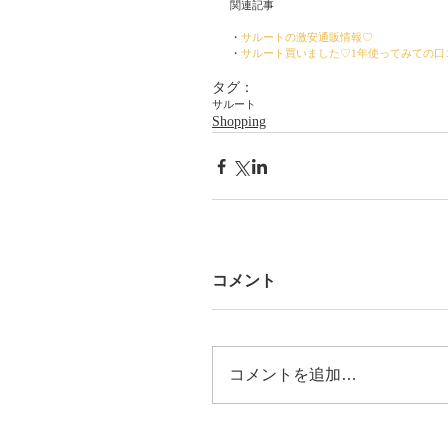
関連記事
・
サルートの激安通販情報♡
・
サルート買いました♡1年使ってみての口
タグ：
サルート
Shopping
コメント
コメントを追加…