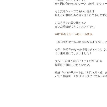
全く同じ色のただのレース（無地）のショ
もし無地ショーツでもいい場合は
最初から無地がある場合はそれでも可です
この方法でお買い物すると
だいぶ時短ができてオススメです。
2017年のサルートのセール情報
（2018年のセールの目安になるよう残して
今年、2017年のセール情報もチェックして
つい乗り遅れてしまいました！
サルート記事を読みにきてくださった方。
期間終了目前でごめんなさい。
札幌パルコのサルートは１８日（月・祝）
パルコ札幌店　７階 スペース７にてセール