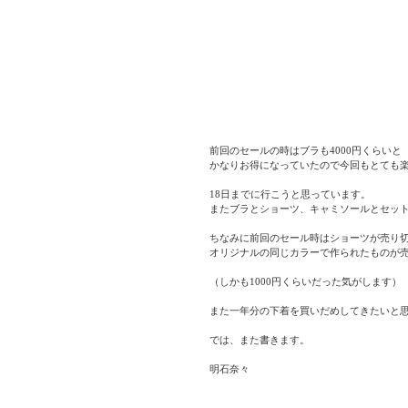
前回のセールの時はブラも4000円くらいと
かなりお得になっていたので今回もとても
18日までに行こうと思っています。
またブラとショーツ、キャミソールとセッ
ちなみに前回のセール時はショーツが売り
オリジナルの同じカラーで作られたものが
（しかも1000円くらいだった気がします）
また一年分の下着を買いだめしてきたいと
では、また書きます。
明石奈々