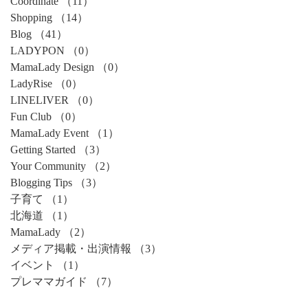
Coordinate
（11）
11件の記事
Shopping
（14）
14件の記事
Blog
（41）
41件の記事
LADYPON
（0）
0件の記事
MamaLady Design
（0）
0件の記事
LadyRise
（0）
0件の記事
LINELIVER
（0）
0件の記事
Fun Club
（0）
0件の記事
MamaLady Event
（1）
1件の記事
Getting Started
（3）
3件の記事
Your Community
（2）
2件の記事
Blogging Tips
（3）
3件の記事
子育て
（1）
1件の記事
北海道
（1）
1件の記事
MamaLady
（2）
2件の記事
メディア掲載・出演情報
（3）
3件の記事
イベント
（1）
1件の記事
プレママガイド
（7）
7件の記事