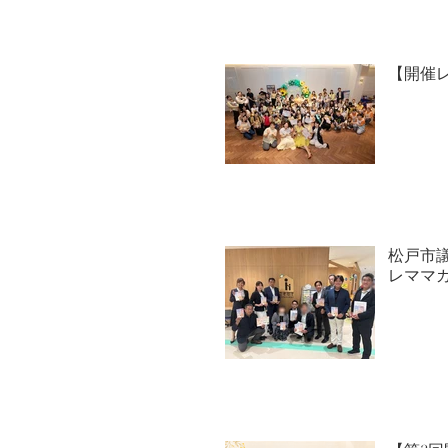
【開催レポー
松戸市
レママ