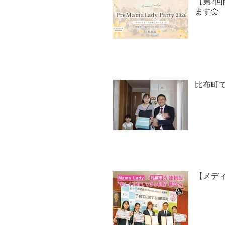
【第2回開
ます🌼
比布町で
【メディ