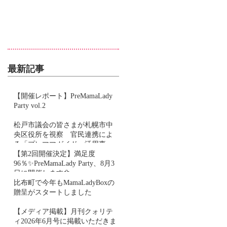
最新記事
【開催レポート】PreMamaLady
Party vol.2
松戸市議会の皆さまが札幌市中
央区役所を視察 官民連携によ
る「プレママガイド」活用事例
をご紹介しました
【第2回開催決定】満足度
96％✨PreMamaLady Party、8月3
日に開催します🌼
比布町で今年もMamaLadyBoxの
贈呈がスタートしました
【メディア掲載】月刊クォリテ
ィ2026年6月号に掲載いただきま