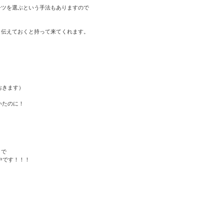
ーツを選ぶという手法もありますので
と伝えておくと持って来てくれます。
おきます）
いたのに！
まで
中です！！！