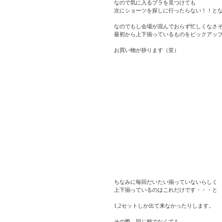
なので気に入るブラを見つけても
次にショーツを探しに行ったらない！！と
なのでもし会場が混んでおらず忙しくなさ
最初から上下揃っているものをピックアッ
お買い物が捗ります（笑）
ちなみに毎回だいたい揃っていないらしく
上下揃っているのはこれだけです・・・と
1,2セットしか出て来なかったりします。
その際、同じ柄でなくても