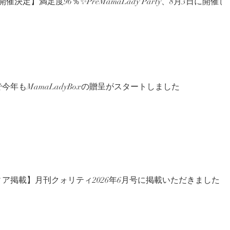
催決定】満足度96％✨PreMamaLady Party、8月3日に開催し
今年もMamaLadyBoxの贈呈がスタートしました
ア掲載】月刊クォリティ2026年6月号に掲載いただきました