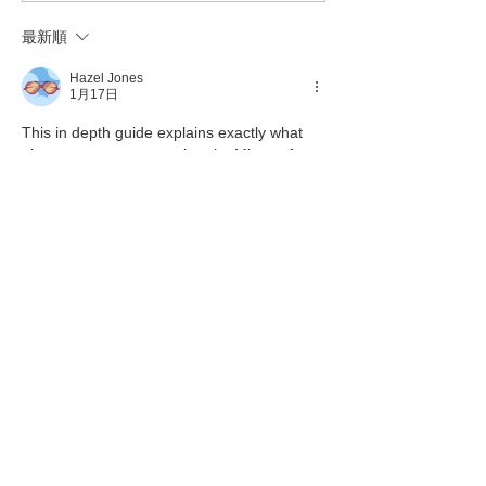
最新順
Hazel Jones
1月17日
This in depth guide explains exactly what 
aka ms remoteconnect is, why Microsoft 
uses this short link, and how it helps users 
securely access remote connection tools.
aka.ms/remoteconnect
いいね！
返信
yewirog798
2025年11月28日
PayPal is one of the most trusted digital 
payment platforms in the world. It offers 
fast, secure, and convenient online 
transactions. To enjoy its features, users 
must understand the correct 
Paypal 
Login
 process. 
Paypal Login
.