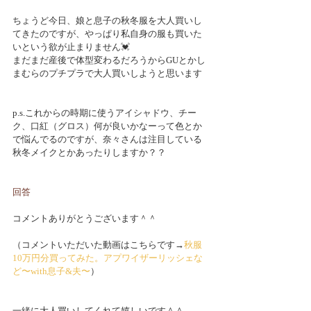
ちょうど今日、娘と息子の秋冬服を大人買いし
てきたのですが、やっぱり私自身の服も買いた
いという欲が止まりません💓
まだまだ産後で体型変わるだろうからGUとかし
まむらのプチプラで大人買いしようと思います
p.s.これからの時期に使うアイシャドウ、チー
ク、口紅（グロス）何が良いかなーって色とか
で悩んでるのですが、奈々さんは注目している
秋冬メイクとかあったりしますか？？
回答
コメントありがとうございます＾＾
（コメントいただいた動画はこちらです→
秋服
10万円分買ってみた。アプワイザーリッシェな
ど〜with息子&夫〜
）
一緒に大人買いしてくれて嬉しいです＾＾