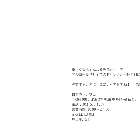
※「ななちゃんねるを見た！」で
アルコール含む全てのドリンクが一杯無料
注文するときに元気にいってみてね！！（
ロジウラカフェ
〒064-0806 北海道札幌市 中央区南6条西3
電話： 011-530-1237
営業時間: 18:00～翌4:00
定休日: 日曜日
駐車場: なし