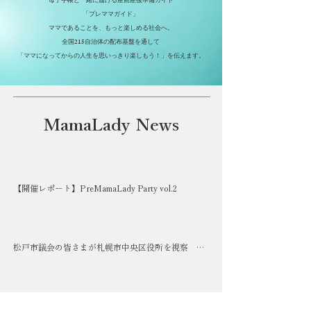
母子手帳と一緒に届ける産前産後準備ガイド
「プレママガイド」
ママであることを、もっと楽しめる社会へ。
全国215自治体の配布基盤を通して
​「ママになってからの人生を思いっきり楽しもう！」を伝えます。
MamaLady News
【開催レポート】PreMamaLady Party vol.2
松戸市議会の皆さまが札幌市中央区役所を視察 官
民連携による「プレママガイド」活用事例をご紹介
しました