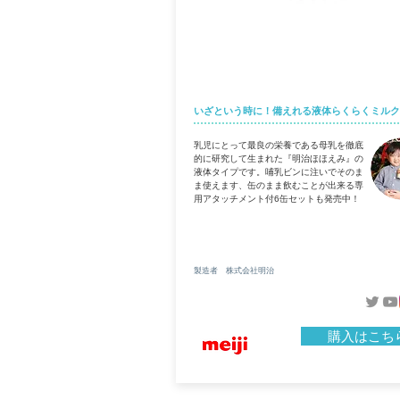
明治ほほえみ「らくらくミル
いざという時に！備えれる液体らくらくミルク
乳児にとって最良の栄養である母乳を徹底
的に研究して生まれた『明治ほほえみ』の
液体タイプです。哺乳ビンに注いでそのま
ま使えます、缶のまま飲むことが出来る専
用アタッチメント付6缶セットも発売中！
製造者 株式会社明治
購入はこち