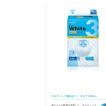
ネピア Whito
キルティング紙おむつ「ネピア Whito」
赤ちゃんの快適を追求した、キルティング