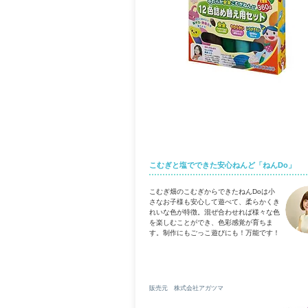
​ねんDo
こむぎと塩でできた安心ねんど「ねんDo」
こむぎ畑のこむぎからできたねんDoは小
さなお子様も安心して遊べて、柔らかくき
れいな色が特徴。混ぜ合わせれば様々な色
を楽しむことができ、色彩感覚が育ちま
す。制作にもごっこ遊びにも！万能です！
販売元 株式会社アガツマ