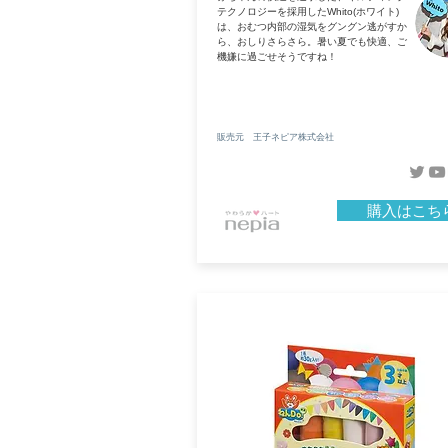
テクノロジーを採用したWhito(ホワイト)
は、おむつ内部の湿気をグングン逃がすか
ら、おしりさらさら。暑い夏でも快適、ご
機嫌に過ごせそうですね！
販売元 王子ネピア株式会社
購入はこち