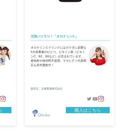
ク」
オロナミンC
元気ハツラツ！「オロナミンC」
オロナミンＣドリンクにはカラダに必要な
5大栄養素のひとつ、ビタミン群（ビタミ
ンC、B2、B6など）が含まれています。
着色料や保存料不使用。ママレディ代表明
石も長年愛飲中！
販売元 大塚製薬株式会社
ら
購入はこちら