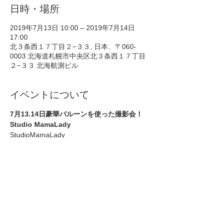
日時・場所
2019年7月13日 10:00 – 2019年7月14日
17:00
北３条西１７丁目２−３３, 日本、〒060-
0003 北海道札幌市中央区北３条西１７丁目
２−３３ 北海航測ビル
イベントについて
7月13.14日豪華バルーンを使った撮影会！
Studio MamaLady
StudioMamaLady 
〒060-0003

札幌市中央区北3条西17丁目2番36 

北海航測ビル 2階
最寄り駅
JRバス「近代美術館前」徒歩4分

地下鉄東西線「西18丁目駅」徒歩7分
7月13.14日（土・日）10〜17時