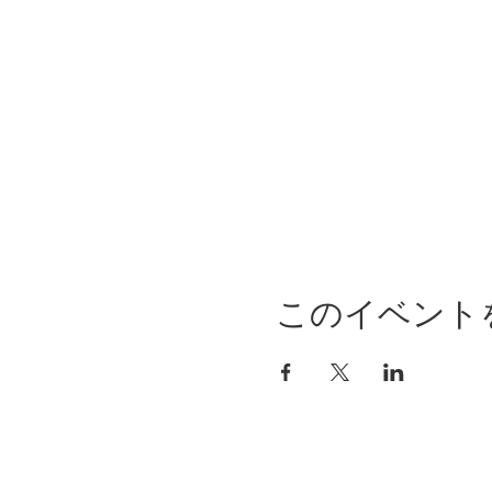
タイトルにもあります通り
ママレディがあの！CMで
「ピエトラセレーナ」にて
なんとママイベントがピエ
道内初とのことで、トクベ
そしてMamaLadyがピ
これを逃すと1年後・・・
このイベント
私自身も憧れで普段は結婚
なかなか入ることができな
今からとてもワクワクして
パーティ概要