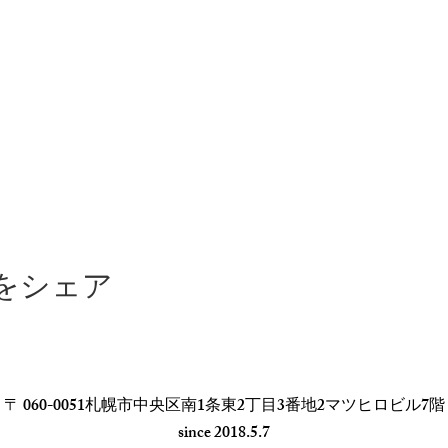
もおなじみで女性の憧れとも言われる
、パーティーを開催できる事が決定しました！！
トラセレーナを貸し切るのは
ツな1日をご提供できることを確信しております♡
エトラセレーナで開催するイベントは1年に1度となります。
もしくはそれ以降となってしまいますのでご了承ください。
をシェア
式がないと
い場所なので
います。
〒 060-0051札幌市中央区南1条東2丁目3番地2マツヒロビル7階
​since 2018.5.7