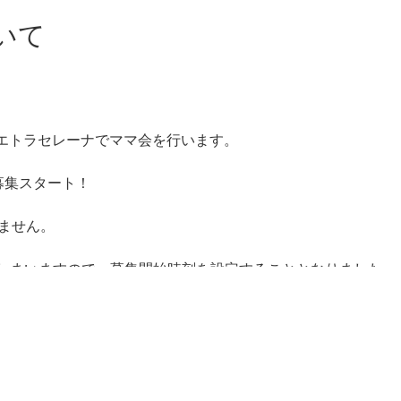
いて
。
にピエトラセレーナでママ会を行います。
り募集スタート！
ません。
しまいますので、募集開始時刻を設定することとなりました。
。