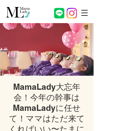
MamaLady大忘年
会！今年の幹事は
MamaLadyに任せ
て！ママはただ来て
くればいい〜たまに