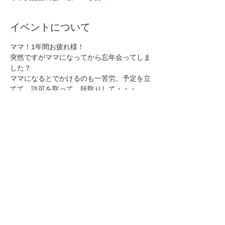
イベントについて
ママ！1年間お疲れ様！
突然ですがママになってから忘年会ってしま
した？
ママになるとでかけるのも一苦労。予定を立
てて、許可を取って、段取りして・・・
だったらでかけなくていいや。なんて諦めち
ゃうこともある。
パパは忘年会に行くのにママは？
ママも子供と一緒に楽しもう！笑おう！騒ご
う！
さらに表示
このイベントをシェア