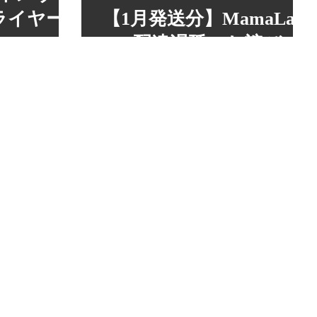
ライヤー)
【1月発送分】MamaLady
Box配達遅延のお詫び