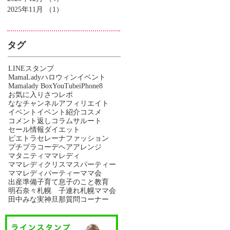
2025年11月
（1）
1件の記事
タグ
LINEスタンプ
MamaLadyハロウィンイベント
Mamalady Box
YouTube
iPhone8
お気に入り
さつレポ
ななチャンネル
アフィリエイト
イベント
イベント紹介
コスメ
コメント返し
コラム
サルート
セール情報
ダイエット
ピエトラセレーナ
ファッション
プチプラコーデ
ヘアアレンジ
マタニティ
ママレディ
ママレディクリスマスパーティー
ママレディパーティー
ママ会
出産準備
子育て
息子のこと
教育
明石奈々
札幌 子連れ
札幌ママ会
田中みな実
神旦那
質問コーナー