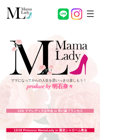
​ママになってからの人生を思いっきり楽しもう！
produce by 明石奈々
12/6 ママレディ大忘年会 in 宮の森フランセス
12/18 Princess MamaLady in 藻岩シャローム教会