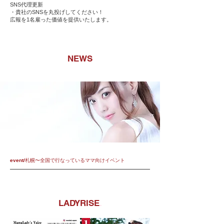
SNS代理更新
・
貴社のSNSを丸投げしてください！
​広報を1名雇った価値を提供いたします。
NEWS
​event/札幌〜全国で行なっているママ向けイベント
LADYRISE
.