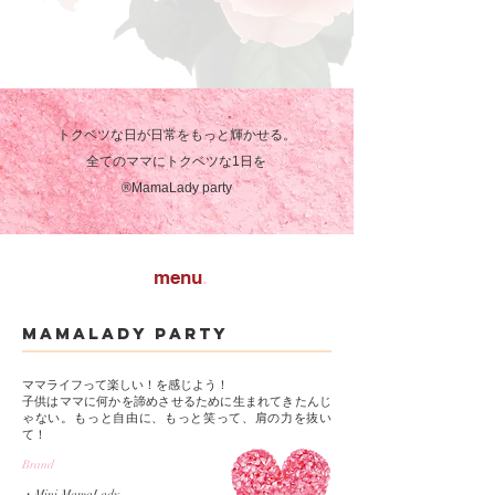
トクベツな日が日常をもっと輝かせる。
全てのママにトクベツな1日を
​®︎MamaLady party
menu
.
MamaLady party
​ママライフって楽しい！を感じよう！
子供はママに何かを諦めさせるために生まれてきたんじ
ゃない。
​もっと自由に、もっと笑って、肩の力を抜い
て！
Brand
・Mini MamaLady