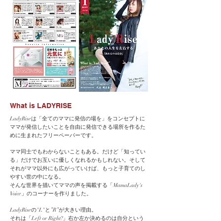
What is LADYRISE
LadyRiseは「全てのママに発信の場を」をコンセプトに
ママが発信したいことを自由に発信できる場所を作るた
めに生まれたフリーペーパーです。
ママ同士でもわからないこともある。だけど「知ってい
る」だけでお互いに優しくなれるかもしれない。そして
それがママ以外にも広がっていけば、もっと子育てのし
やすい世の中になる。
そんな世界を描いてママの声を掲載する「MamaLady's
Voice」のコーナーを作りました。
LadyRiseの"L"と”R”が大きい理由。
それは「Left or Right?」右か左か決めるのは自分という