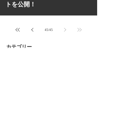
トを公開！
45
/
45
カテゴリー
YouTube
News
Coordinate
Shopping
Blog
LADYPON
MamaLady Design
LadyRise
LINELIVER
Fun Club
MamaLady Event
Getting Started