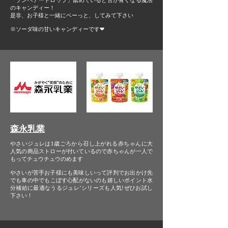
「ゾンベアードロップ」
舐めていると舌が青くなる魔法
のキャンディー！
是非、お子様と一緒にベーっと、してみて下さい
※ソーダ味の甘いキャンディーです❤
森永乳業
やさいジュレは1歳ごろから召し上がれる
赤ちゃんに大
人気の商品
ストローが付いているので赤ちゃんが
一人で
もってチュウチュウのめます
やさいが苦手お子様にも美味しいって評判で
お出かけ先
でも車の中でも
こぼす心配がないのも嬉しいポイント
水
分補給に最適なうるジュレ’シリーズも人気!
ぜひお試し
下さい！