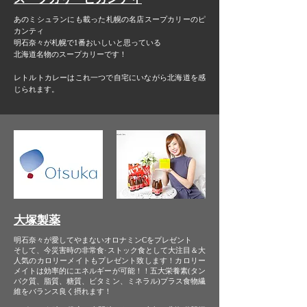
あのミシュランにも載った 札幌の名店スープカリーのピ
カンティ
明石奈々が札幌で1番おいしいと思っている
北海道名物のスープカリーです！
レトルトカレーはこれ一つで自宅にいながら 北海道を感
じられます。
大塚製薬
明石奈々が愛してやまない オロナミンCをプレゼント
そして、今災害時の非常食·ストック食として 大注目＆大
人気のカロリーメイトも プレゼント致します！カロリー
メイトは 効率的にエネルギーが可能！！ 五大栄養素(タン
パク質、脂質、糖質、ビタミン、ミネラル) プラス食物繊
維をバランス良く摂れます！