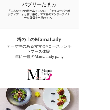
バブリーたまみ
「こんなママの形があっていい」「そうスーパーポ
ジティブ！」と言い張る、ママ界のエンターテイナ
ーを目指す一児のママ。
塔の上のMamaLady
テーマ性のあるママ会×コースランチ
×ブース体験
年に一度のMamaLady party