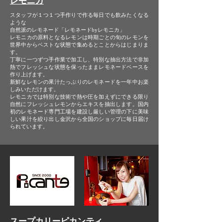
レモニカ
スタッフが１つ１つ手作りで作る毎日でも飲みたくなる
ような
自然派のレモネード「レモネードbyレモニカ」
レモニカの原料となるレモンは時期ごとの旬のレモンを
世界中からベストな状態で集めるとことからはじまりま
す。
丁寧に一つずつ手作業で加工し、特別な抽出方法で非加
熱でフレッシュな状態を保ったままレモネードベースを
作り上げます。
新鮮なレモンの果汁たっぷりのレモネードを一年中お楽
しみいただけます。
レモニカでは特別な技術で熱や圧を加えずにできる限り
自然にフレッシュレモンからエキスを抽出します。国内
初のレモネード専門工場を建設し厳しい管理の下に美味
しい果汁を絞り出し金沢から全国のショップに毎日届け
られています。
スープカリーピカンティ