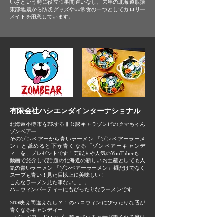
いざという時に役立つ事間違いなし。去年の北海道胆振
東部地震から 防災グッズや非常食の一つとして カロリー
メイトを用意しています。
有限会社ハシエンダインターナショナル
北海道小樽市をPRする非公認キャラ
ゾンビのクマちゃん
ゾンベアー
そのゾンベアーから 青いラーメン 「ゾンベアーラーメ
ン」と
舐めると下が青くなる「ゾンベアーキャンデ
ィ」
を、プレゼントです ！
芸能人や人気のYouTuberも
動画で紹介して話題の
北海道の新しいお土産としても人
気の
青いラーメン 「ゾンベアーラーメン」
麺だけでなく
スープも青い！見た目以上に美味しい！
こんなラーメン見た事ない。。。
ハロウィンパーティーにも
ぴったりなラーメンです
SNS映え間違えなし？！の
ハロウィンにぴったりな
舌が
青くなるキャンディー