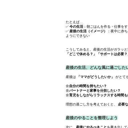
たとえば…
✅ 
今の生活
：朝ごはんを作る・仕事をす
✅ 
産後の生活（イメージ）
：夜中に赤ち
ようにできない
こうしてみると、産後の生活がガラッと
「どこで休める？」「サポートは必要？
産後の生活、どんな風に過ごした
産後は 
「ママがどうしたいか」
 がとて
🌼
自分の時間を持ちたい？
🌼
パートナーと家事を分担したい？
🌼
育児をしながらリラックスする時間も
理想の過ごし方を考えておくと、 
必要
産後のやることを整理しよう
次に、
産後にやるべきこと
を書き出して