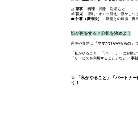
🧺 
家事
 …料理・掃除・洗濯 など
👶 
育児
 …授乳・オムツ替え・寝かしつけ
💼 
仕事（復帰後）
 …職場との連携、復
誰が何をする？分担を決めよう
家事や育児は 
「ママだけがやるもの」
 
「私がやること」「パートナーにお願い
「サービスを利用すること」など、 
事
💡 
「私がやること」「パートナー
う！