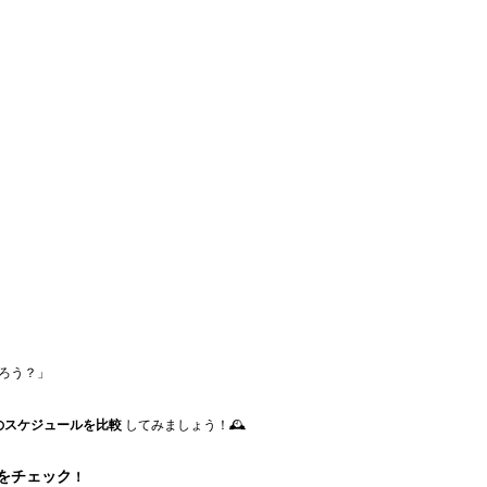
だろう？」
のスケジュールを比較
 してみましょう！🕰️
をチェック
！