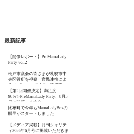
最新記事
【開催レポート】PreMamaLady
Party vol.2
松戸市議会の皆さまが札幌市中
央区役所を視察 官民連携によ
る「プレママガイド」活用事例
をご紹介しました
【第2回開催決定】満足度
96％✨PreMamaLady Party、8月3
日に開催します🌼
比布町で今年もMamaLadyBoxの
贈呈がスタートしました
【メディア掲載】月刊クォリテ
ィ2026年6月号に掲載いただきま