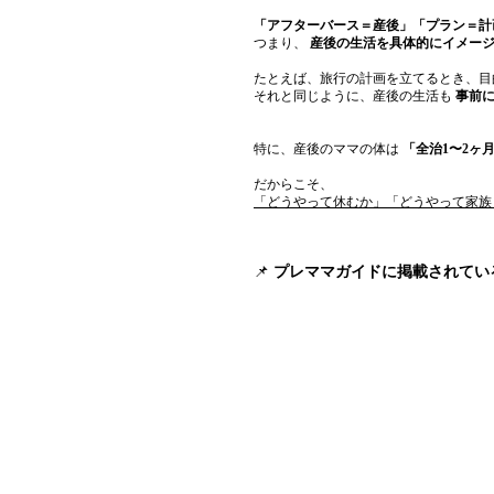
「アフターバース＝産後」「プラン＝計
つまり、 
産後の生活を具体的にイメー
たとえば、旅行の計画を立てるとき、目
それと同じように、産後の生活も 
事前
特に、産後のママの体は 
「全治1〜2ヶ
だからこそ、
「どうやって休むか」「どうやって家族
📌 
プレママガイドに掲載されてい