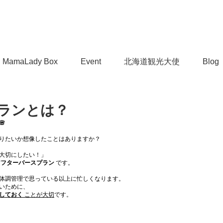
MamaLady Box
Event
北海道観光大使
Blog
ランとは？

りたいか想像したことはありますか？
大切にしたい！」
アフターバースプラン
 です。
分の体調管理で思っている以上に忙しくなります。
いために、 
しておく
 ことが大切
です。