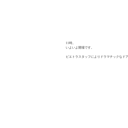
11時。
いよいよ開場です。
ピエトラスタッフによりドラマチックなド