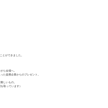
ることができました。
。
ながら会場へ。
入った提携企業からのプレゼント。
は難しいもの。
間を取っています）