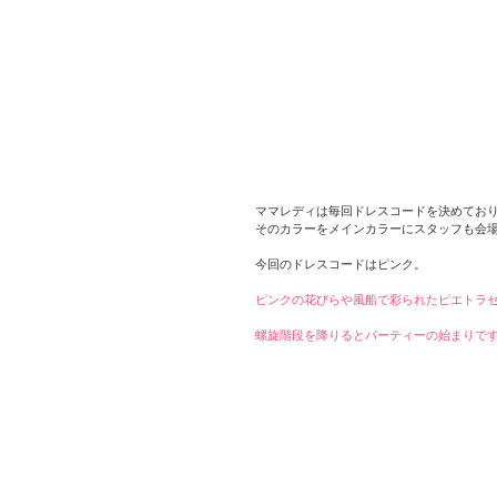
ママレディは毎回ドレスコードを決めてお
そのカラーをメインカラーにスタッフも会
今回のドレスコードはピンク。
ピンクの花びらや風船で彩られたピエトラ
螺旋階段を降りるとパーティーの始まりで