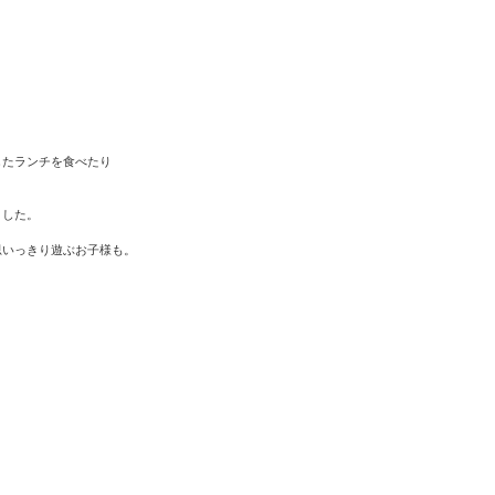
したランチを食べたり
ました。
思いっきり遊ぶお子様も。