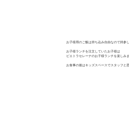
お子様用のご飯は持ち込み自由なので持参
お子様ランチを注文していたお子様は
ピエトラセレーナのお子様ランチを楽しみ
お食事の後はキッズスペースでスタッフと