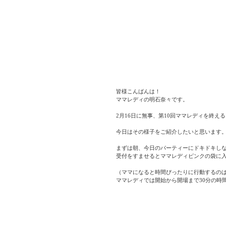
皆様こんばんは！
ママレディの明石奈々です。
2月16日に無事、第10回ママレディを終え
今日はその様子をご紹介したいと思います
まずは朝、今日のパーティーにドキドキし
受付をすませるとママレディピンクの袋に
（ママになると時間ぴったりに行動するの
ママレディでは開始から開場まで30分の時