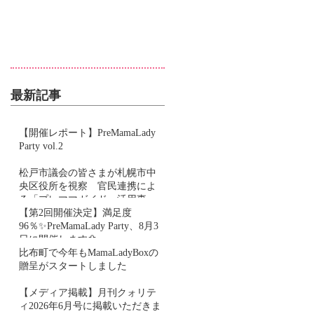
最新記事
【開催レポート】PreMamaLady
Party vol.2
松戸市議会の皆さまが札幌市中
央区役所を視察 官民連携によ
る「プレママガイド」活用事例
をご紹介しました
【第2回開催決定】満足度
96％✨PreMamaLady Party、8月3
日に開催します🌼
比布町で今年もMamaLadyBoxの
贈呈がスタートしました
【メディア掲載】月刊クォリテ
ィ2026年6月号に掲載いただきま