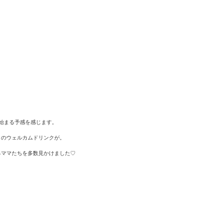
始まる予感を感じます。
クのウェルカムドリンクが。
るママたちを多数見かけました♡