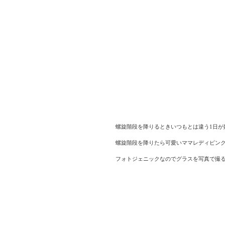
螺旋階段を降りるときいつもとは違う1日が
螺旋階段を降りたら可愛いママレディピン
フォトジェニックなのでグラスを写真で撮