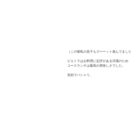
（この後私の息子もズーーット遊んでまし
ピエトラはお料理に定評がある式場のため
コースランチは最高の美味しさでした。
笑顔でパシャリ。