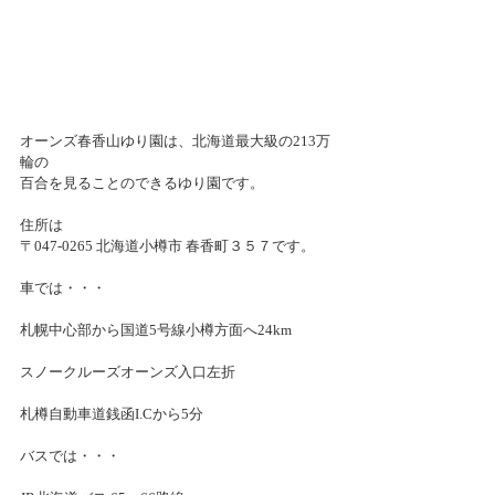
オーンズ春香山ゆり園は、北海道最大級の213万
輪の
百合を見ることのできるゆり園です。
住所は
〒047-0265 北海道小樽市 春香町３５７です。
車では・・・
札幌中心部から国道5号線小樽方面へ24km
スノークルーズオーンズ入口左折
札樽自動車道銭函I.Cから5分
バスでは・・・