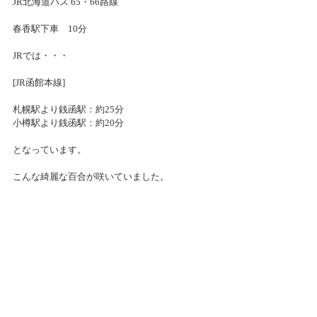
JR北海道バス 65・66路線
春香駅下車　10分
JRでは・・・
[JR函館本線]
札幌駅より銭函駅：約25分
小樽駅より銭函駅：約20分
となっています。
こんな綺麗な百合が咲いていました。