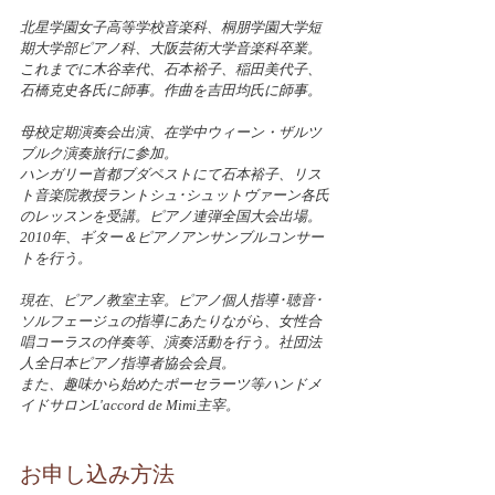
北星学園女子高等学校音楽科、桐朋学園大学短
期大学部ピアノ科、大阪芸術大学音楽科卒業。
これまでに木谷幸代、石本裕子、稲田美代子、
石橋克史各氏に師事。作曲を吉田均氏に師事。
母校定期演奏会出演、在学中ウィーン・ザルツ
ブルク演奏旅行に参加。
ハンガリー首都ブダペストにて石本裕子、リス
ト音楽院教授ラントシュ･シュットヴァーン各氏
のレッスンを受講。ピアノ連弾全国大会出場。
2010年、ギター＆ピアノアンサンブルコンサー
トを行う。
現在、ピアノ教室主宰。ピアノ個人指導･聴音･
ソルフェージュの指導にあたりながら、女性合
唱コーラスの伴奏等、演奏活動を行う。社団法
人全日本ピアノ指導者協会会員。
また、趣味から始めたポーセラーツ等ハンドメ
イドサロンL'accord de Mimi主宰。
お申し込み方法