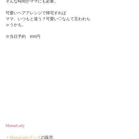
そんな時間がママにも必要。
可愛いヘアアレンジで帰宅すれば
ママ、いつもと違う？可愛い♡なんて言われち
ゃうかも。
※当日予約　800円
MamaLady
・
MamaLadyグッズ
の販売