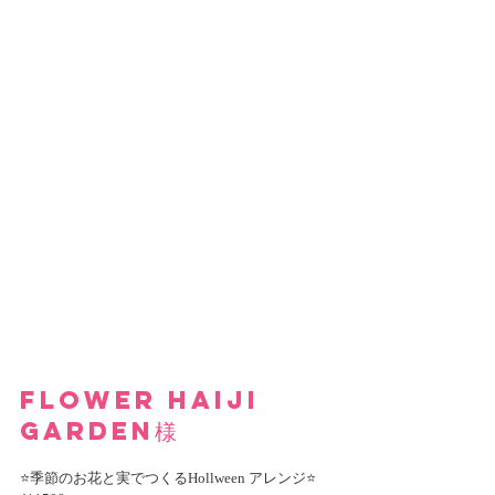
Flower Haiji 
garden
様
⭐季節のお花と実でつくるHollween アレンジ⭐　