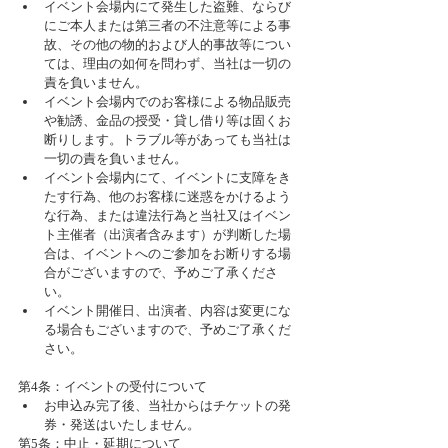
イベント会場内にて発生した盗難、ならび
にご本人または第三者の不注意等による事
故、その他の物的および人的事故等につい
ては、理由の如何を問わず、当社は一切の
責を負いません。  
イベント会場内でのお客様による物品販売
や勧誘、金品の授受・貸し借り等は固くお
断りします。トラブル等があっても当社は
一切の責を負いません。  
イベント会場内にて、イベントに支障をき
たす行為、他のお客様に迷惑をかけるよう
な行為、または違法行為と当社又はイベン
ト主催者（出演者含みます）が判断した場
合は、イベントへのご参加をお断りする場
合がございますので、予めご了承くださ
い。  
イベント開催日、出演者、内容は変更にな
る場合もございますので、予めご了承くだ
さい。 
第4条：イベントの受付について 
お申込み完了後、当社からはチケットの発
券・発送はいたしません。 
第5条：中止・延期について 