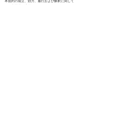
本規約の成立、効力、履行および解釈に関して
は日本国法が適用されるものとします。
第8条（裁判管轄地）
会員と当社の間において問題および紛争等が生
じた場合には、会員と当社で誠意をもって協議
するものとします。協議しても解決しない場合
の訴訟は、東京地方裁判所または東京簡易裁判
所を第一審の専属的合意管轄裁判所とします。