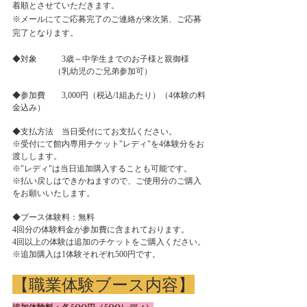
着順とさせていただきます。
※メールにてご応募完了のご連絡が来次第、ご応募
完了となります。
◆対象　　　3歳～中学生までのお子様と親御様
　　　　　（乳幼児のご兄弟参加可）　
◆参加費　　3,000円（税込/1組あたり）（4体験の料
金込み）
◆支払方法　当日受付にてお支払ください。
※受付にて館内専用チケット"レディ"を4体験分をお
渡しします。
※"レディ"は当日追加購入することも可能です。
※払い戻しはできかねますので、ご使用分のご購入
をお願いいたします。
◆ブース体験料：無料
4回分の体験料金が参加費に含まれております。
4回以上の体験は追加のチケットをご購入ください。
※追加購入は1体験それぞれ500円です。
【職業体験ブース内容】