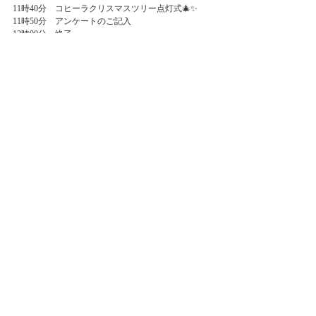
11時40分    コヒーラクリスマスツリー点灯式🎄✨    
11時50分    アンケートのご記入
12時00分    終了
〈午後の部〉
12時50分　本会場 開場/受付開始
13時00分    開催の挨拶/各ブースの体験方法・注意事
項のご説明 
13時10分    各ブース体験（お子様）/ 生成AIの体験講
座（親御様）
14時00分    コヒーラクリスマスツリー制作（お子
様）/ スマホで出来るプログラミング講座（親御様）
14時40分    コヒーラクリスマスツリー点灯式🎄✨    
14時50分    アンケートのご記入
15時00分    終了
当日受付で合言葉の「Mirai Tech （ミライテック）」
を元気に教えてくれたお友達には、北海道パズルを
プレゼント🎁