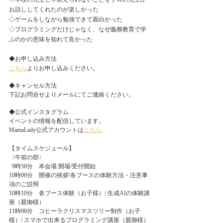
お話ししてくれたのが楽しかった
◇ゲームをしながら勉強できて面白かった
◇プログラミングだけじゃなく、なぜ義務教育で学
ぶのかの意味を知れて良かった
◆お申し込み方法
こちら
よりお申し込みください。
◆キャンセル方法
下記お問合せよりメールにてご連絡ください。
◆公式インスタグラム
イベントの情報を配信しています。
MamaLady公式アカウントは
こちら 
【タイムスケジュール】
〈午前の部〉
  9時50分　本会場 開場/受付開始
10時00分    開催の挨拶/各ブースの体験方法・注意事
項のご説明 
10時10分    各ブース体験（お子様）/ 生成AIの体験講
座（親御様）
11時00分    コヒーラクリスマスツリー制作（お子
様）/ スマホで出来るプログラミング講座（親御様）