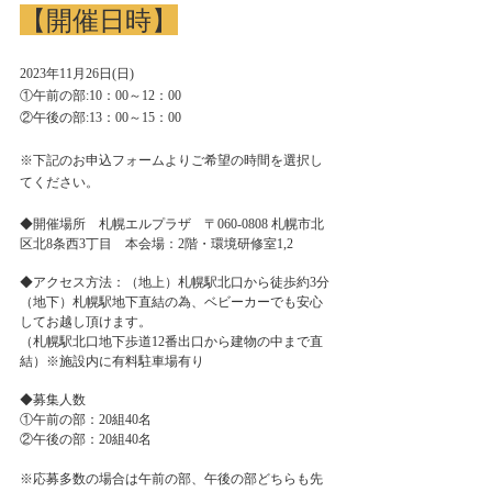
【開催日時】
2023年11月26日(日) 
①午前の部:10：00～12：00
②午後の部:13：00～15：00 
※下記のお申込フォームよりご希望の時間を選択し
てください。
◆開催場所　札幌エルプラザ　〒060-0808 札幌市北
区北8条西3丁目　本会場：2階・環境研修室1,2 
◆アクセス方法：（地上）札幌駅北口から徒歩約3分
（地下）札幌駅地下直結の為、ベビーカーでも安心
してお越し頂けます。
（札幌駅北口地下歩道12番出口から建物の中まで直
結）※施設内に有料駐車場有り 
◆募集人数
①午前の部：20組40名
②午後の部：20組40名
※応募多数の場合は午前の部、午後の部どちらも先