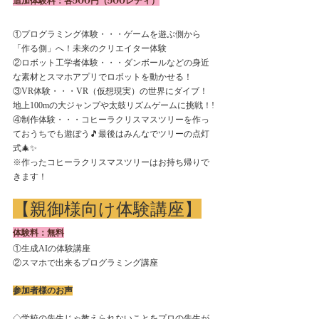
追加体験料：各500円（500レディ）
①プログラミング体験・・・ゲームを遊ぶ側から
「作る側」へ！未来のクリエイター体験
②ロボット工学者体験・・・ダンボールなどの身近
な素材とスマホアプリでロボットを動かせる！
③VR体験・・・VR（仮想現実）の世界にダイブ！
地上100mの大ジャンプや太鼓リズムゲームに挑戦！!
④制作体験・・・コヒーラクリスマスツリーを作っ
ておうちでも遊ぼう🎵最後はみんなでツリーの点灯
式🎄✨
※作ったコヒーラクリスマスツリーはお持ち帰りで
きます！
【親御様向け体験講座】
体験料：無料
①生成AIの体験講座
②スマホで出来るプログラミング講座
参加者様のお声
◇学校の先生じゃ教えられないことをプロの先生が