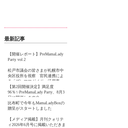
最新記事
【開催レポート】PreMamaLady
Party vol.2
松戸市議会の皆さまが札幌市中
央区役所を視察 官民連携によ
る「プレママガイド」活用事例
をご紹介しました
【第2回開催決定】満足度
96％✨PreMamaLady Party、8月3
日に開催します🌼
比布町で今年もMamaLadyBoxの
贈呈がスタートしました
【メディア掲載】月刊クォリテ
ィ2026年6月号に掲載いただきま