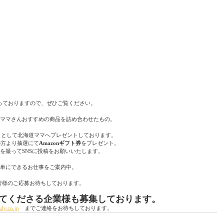
っておりますので、ぜひご覧ください。
、現役ママさんおすすめの商品を詰め合わせたもの。
」
として北海道ママへプレゼントしております。
の方より抽選にて
Amazonギフト券
をプレゼント。
写真を撮ってSNSに投稿をお願いいたします。
に簡単にできるお仕事をご案内中。
皆様のご応募お待ちしております。
協賛してくださる企業様も募集しております。
dy.co.jp
　までご連絡をお待ちしております。