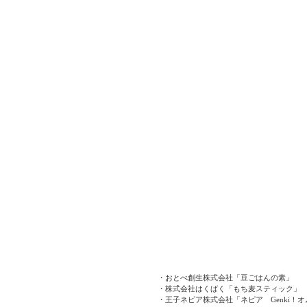
・おとべ創生株式会社「豆ごはんの素」
・株式会社はくばく「もち麦スティック」
・王子ネピア株式会社「ネピア　Genki！