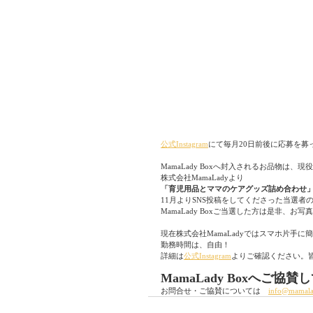
公式Instagram
にて毎月20日前後に応募を募
MamaLady Boxへ封入されるお品物は
株式会社MamaLadyより
「育児用品とママのケアグッズ詰め合わせ
11月よりSNS投稿をしてくださった当選者
MamaLady Boxご当選した方は是非、お
現在株式会社MamaLadyではスマホ片手
勤務時間は、自由！
詳細は
公式Instagram
よりご確認ください。
MamaLady Boxへご
お問合せ・ご協賛については　
info@mamala