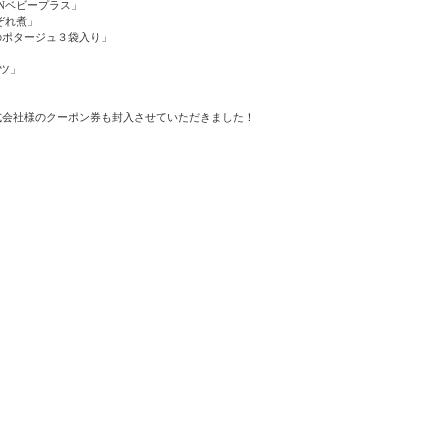
TANベビープラス」
ぞれ煮」
のポタージュ３袋入り」
ーツ」
」
式会社様のクーポン券も封入させていただきました！