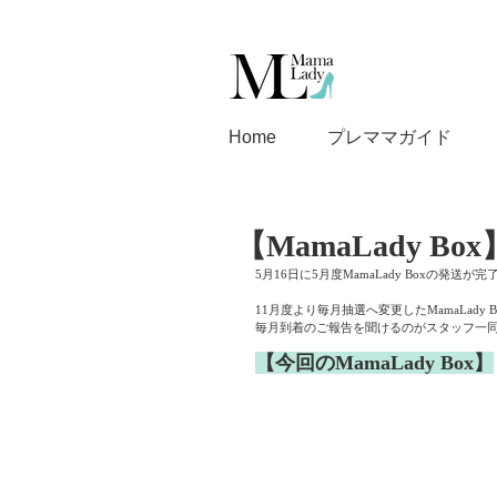
Home
プレママガイド
【MamaLady 
5月16日に5月度MamaLady Boxの発送
11月度より毎月抽選へ変更したMamaLady B
毎月到着のご報告を聞けるのがスタッフ一
【今回のMamaLady Box】