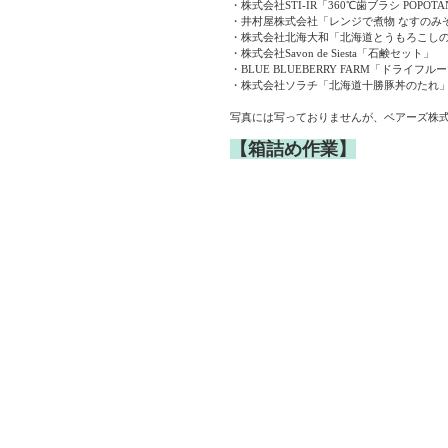
・株式会社STI-IR「360℃歯ブラシ POPO
・井村屋株式会社「レンジで煮物 なすのみ
・株式会社北海大和「北海道とうもろこし
・株式会社Savon de Siesta「石鹸セット」
・BLUE BLUEBERRY FARM「ドライフル
・株式会社ソラチ「北海道十勝豚丼のたれ
写真には写っておりませんが、ベアーズ株
【箱詰め作業】