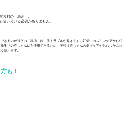
然素材の「馬油」。
と使い分ける必要がありません。
アできるのが特徴の「馬油」は、肌トラブルが起きやすい妊娠中のスキンケアから妊
。新生児の赤ちゃんにも使用できるため、産後は赤ちゃんの保湿ケアやおむつかぶれ
広く使えます。
い方も！