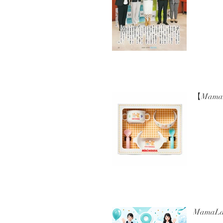
【Mam
Mama