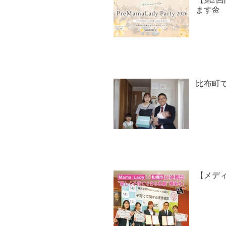
【第2回開
ます🌼
比布町で
【メディ