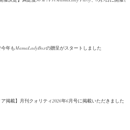
催決定】満足度96％✨PreMamaLady Party、8月3日に開催し
今年もMamaLadyBoxの贈呈がスタートしました
ア掲載】月刊クォリティ2026年6月号に掲載いただきました