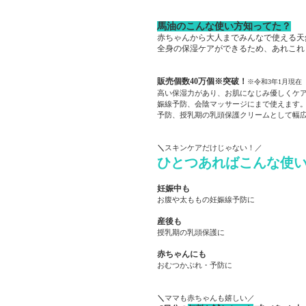
馬油のこんな使い方知ってた？
赤ちゃんから大人までみんなで使える天
全身の保湿ケアができるため、あれこれ
販売個数40万個※突破！
※令和3年1月現在
高い保湿力があり、お肌になじみ優しくケ
娠線予防、会陰マッサージにまで使えます
予防、授乳期の乳頭保護クリームとして幅
＼
スキンケアだけじゃない！
／
ひとつあればこんな使
妊娠中も
お腹や太ももの妊娠線予防に
産後も
授乳期の乳頭保護に
赤ちゃんにも
おむつかぶれ・予防に
＼
ママも赤ちゃんも嬉しい
／