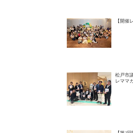
【開催レポー
松戸市
レママ