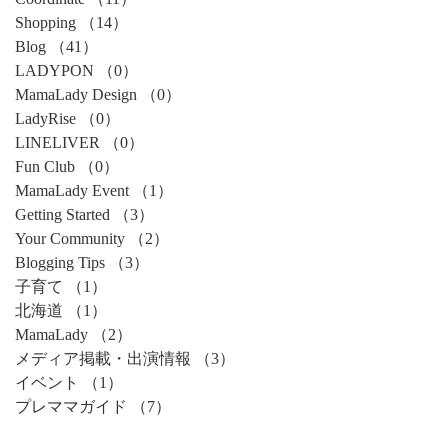
Shopping
（14）
14件の記事
Blog
（41）
41件の記事
LADYPON
（0）
0件の記事
MamaLady Design
（0）
0件の記事
LadyRise
（0）
0件の記事
LINELIVER
（0）
0件の記事
Fun Club
（0）
0件の記事
MamaLady Event
（1）
1件の記事
Getting Started
（3）
3件の記事
Your Community
（2）
2件の記事
Blogging Tips
（3）
3件の記事
子育て
（1）
1件の記事
北海道
（1）
1件の記事
MamaLady
（2）
2件の記事
メディア掲載・出演情報
（3）
3件の記事
イベント
（1）
1件の記事
プレママガイド
（7）
7件の記事