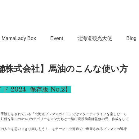
MamaLady Box
Event
北海道観光大使
Blog
舗株式会社】馬油のこんな使い方
゙ 2024  保存版 No.2】
に手渡しをされている「北海道プレママガイド」ではマタニティライフを楽しむ・ら
・妊婦を学ぶの4つのカテゴリーをママたちと一緒に現役助産師監修の元、作成をして
らの人生を思いっきり楽しもう！」をテーマに北海道でご出産されるプレママの皆様