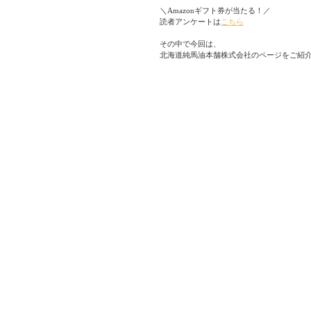
＼Amazonギフト券が当たる！／
読者アンケートは
こちら
その中で今回は、
北海道純馬油本舗株式会社
のページをご紹