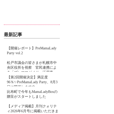
最新記事
【開催レポート】PreMamaLady
Party vol.2
松戸市議会の皆さまが札幌市中
央区役所を視察 官民連携によ
る「プレママガイド」活用事例
をご紹介しました
【第2回開催決定】満足度
96％✨PreMamaLady Party、8月3
日に開催します🌼
比布町で今年もMamaLadyBoxの
贈呈がスタートしました
【メディア掲載】月刊クォリテ
ィ2026年6月号に掲載いただきま