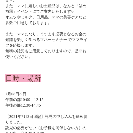
ます。
また、ママに嬉しいお土産品は、なんと「詰め
放題」イベントにてご案内いたします✨
オムツやミルク、日用品、ママの美容ケアなど
多数ご用意しております。
また、ママになり、ますます必要となるお金の
知識を楽しく学べるマネーセミナー でママライ
フを応援します。
無料の託児もご用意しておりますので、是非お
使いください。
日時・場所
7月08日/9日 
午前の部10:00 – 12:15
午後の部12:30-14:45
【2021年7月3日追記】託児の申し込みを締め切
りました。
託児の必要がない（お子様を同伴しない方）の