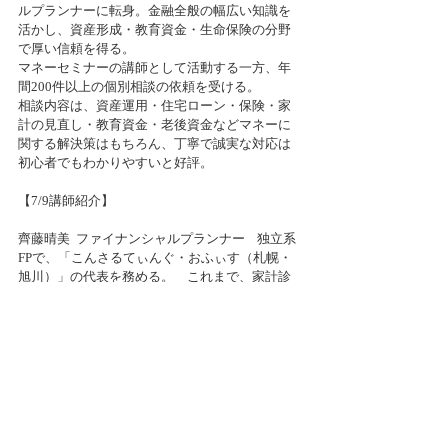
ルプランナーに転身。金融全般の幅広い知識を
活かし、資産形成・教育資金・生命保険の分野
で厚い信頼を得る。
マネーセミナーの講師として活動する一方、年
間200件以上の個別相談の依頼を受ける。
相談内容は、資産運用・住宅ローン・保険・家
計の見直し・教育資金・老後資金などマネーに
関する解決策はもちろん、丁寧で誠実な対応は
初心者でもわかりやすいと好評。
【7/9講師紹介】
齊藤晴美  ファイナンシャルプランナー    独立系
FPで、「こんさるてぃんぐ・おふぃす（札幌・
旭川）」の代表を務める。　これまで、家計診
断や保険・資産運用などを中心としたお金の悩
みに寄り添ってきた人数は一万人。  専門用語を
使わないマネーセミナーがわかりやすいと、　
独身・既婚問わず働く女性目線、主婦目線の両
方を持ち合わせおり、年代を問わず悩める女性
からの絶大な信頼と支持を得ている。  簡単節約
お金のテクニックが評判のFP。投資で話題の日
経ウーマン他、,雑誌、ラジオでも活躍中。