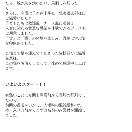
たり、焼き鳥を焼いたり、馬刺しを切った
り・・・
さらに、今回は日本赤十字社　北海道支部様に
ご協賛いただき、
子どもたちは救護服・ナース服に着替え、
人命に関わる貴重な職業を体験できるブースも
ご用意しました。
「食」と「職」の体験を楽しみ、真剣に学ぶ姿
が印象的でした。
会場まで足を運んでくださった皆様並びに協賛
企業様、
この場をお借りしまして、改めて感謝申し上げ
ます。
いよいよスタート！！
有難いことに今回も開店前から長蛇の行列でし
たので、
前回の反省をいかし、入場時の混雑緩和のた
め、入り口前からまずは名前のみ受付を開始し
ました。