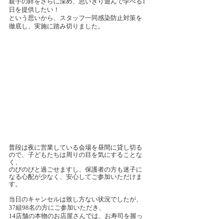
親子の絆をさらに深め、思いきり遊んで学べる1
日を提供したい！
という思いから、スタッフ一同感染防止対策を
徹底し、実施に踏み切りました。
普段は夜に営業している会場を昼間に貸し切る
ので、子どもたちは周りの目を気にすることな
く、
のびのびと過ごせますし、保護者の方も迷子に
なる心配が少なく、安心してご参加いただけま
す。
当日のキャンセルは致し方ない状況でしたが、
37組98名の方にご参加いただき、
14店舗の本物のお店屋さんでは、お寿司を握っ